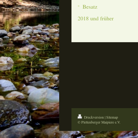
Besatz
2018 und früher
Druckversion
|
Sitemap
© Plettenberger Maipiere e.V.